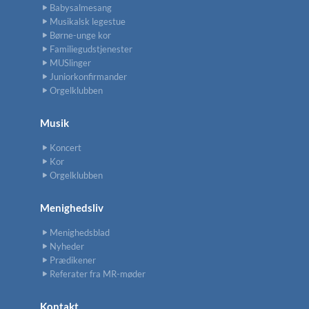
Babysalmesang
Musikalsk legestue
Børne-unge kor
Familiegudstjenester
MUSlinger
Juniorkonfirmander
Orgelklubben
Musik
Koncert
Kor
Orgelklubben
Menighedsliv
Menighedsblad
Nyheder
Prædikener
Referater fra MR-møder
Kontakt