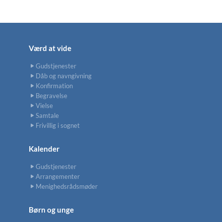
Værd at vide
Gudstjenester
Dåb og navngivning
Konfirmation
Begravelse
Vielse
Samtale
Frivillig i sognet
Kalender
Gudstjenester
Arrangementer
Menighedsrådsmøder
Børn og unge