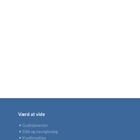
Værd at vide
Gudstjenester
Dåb og navngivning
Konfirmation