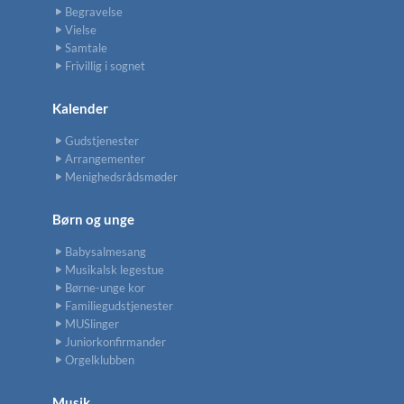
Begravelse
Vielse
Samtale
Frivillig i sognet
Kalender
Gudstjenester
Arrangementer
Menighedsrådsmøder
Børn og unge
Babysalmesang
Musikalsk legestue
Børne-unge kor
Familiegudstjenester
MUSlinger
Juniorkonfirmander
Orgelklubben
Musik