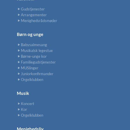
Gudstjenester
Arrangementer
Menighedsrådsmøder
Børn og unge
Babysalmesang
Musikalsk legestue
Børne-unge kor
Familiegudstjenester
MUSlinger
Juniorkonfirmander
Orgelklubben
Musik
Koncert
Kor
Orgelklubben
Menighedsliv