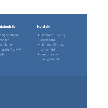
ighedsliv
Kontakt
enighedsblad
Hammer Kirke og
yheder
sognegård
rædikener
Horsens Kirke og
ferater fra MR-
sognegård
øder
Personale og
menighedsråd