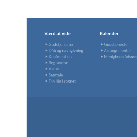
Værd at vide
Kalender
Gudstjenester
Gudstjenester
Dåb og navngivning
Arrangementer
Konfirmation
Menighedsrådsmø
Begravelse
Vielse
Samtale
Frivillig i sognet