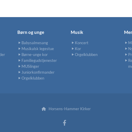
Børn og unge
Musik
Men
Babysalmesang
Koncert
M
Musikalsk legestue
Kor
N
der
Børne-unge kor
Orgelklubben
P
Familiegudstjenester
Re
MUSlinger
m
Juniorkonfirmander
Orgelklubben
Horsens-Hammer Kirker
