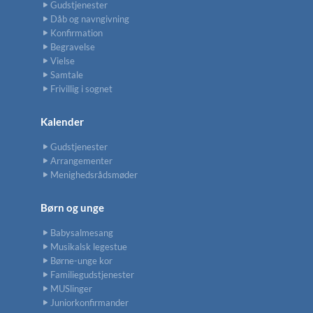
Gudstjenester
Dåb og navngivning
Konfirmation
Begravelse
Vielse
Samtale
Frivillig i sognet
Kalender
Gudstjenester
Arrangementer
Menighedsrådsmøder
Børn og unge
Babysalmesang
Musikalsk legestue
Børne-unge kor
Familiegudstjenester
MUSlinger
Juniorkonfirmander