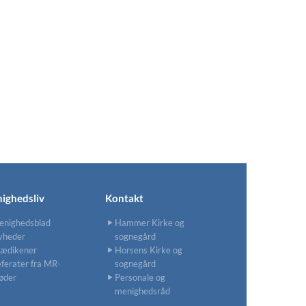
ighedsliv
Kontakt
enighedsblad
Hammer Kirke og
yheder
sognegård
rædikener
Horsens Kirke og
ferater fra MR-
sognegård
øder
Personale og
menighedsråd