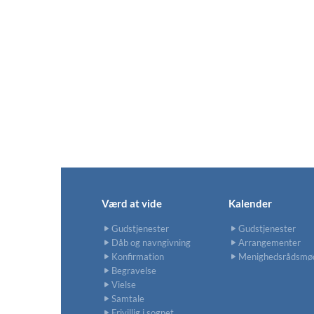
Værd at vide
Kalender
Gudstjenester
Gudstjenester
Dåb og navngivning
Arrangementer
Konfirmation
Menighedsrådsmø
Begravelse
Vielse
Samtale
Frivillig i sognet