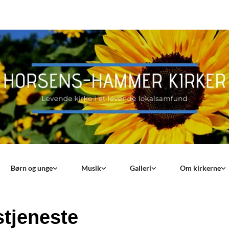
Børn og unge
Musik
Galleri
Om kirkerne
tjeneste