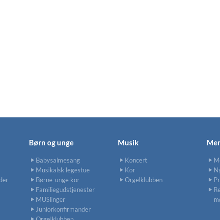
Børn og unge
Musik
Men
Babysalmesang
Koncert
M
Musikalsk legestue
Kor
N
der
Børne-unge kor
Orgelklubben
P
Familiegudstjenester
Re
MUSlinger
m
Juniorkonfirmander
Orgelklubben