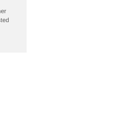
er
sted