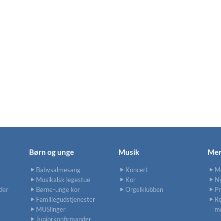
Børn og unge
Musik
Men
Babysalmesang
Koncert
M
Musikalsk legestue
Kor
N
der
Børne-unge kor
Orgelklubben
P
Familiegudstjenester
Re
MUSlinger
m
Juniorkonfirmander