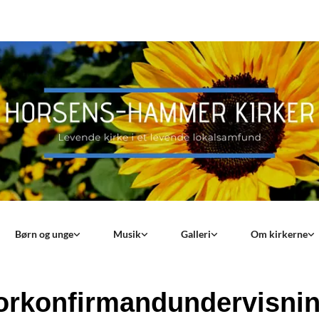
Børn og unge
Musik
Galleri
Om kirkerne
orkonfirmandundervisnin