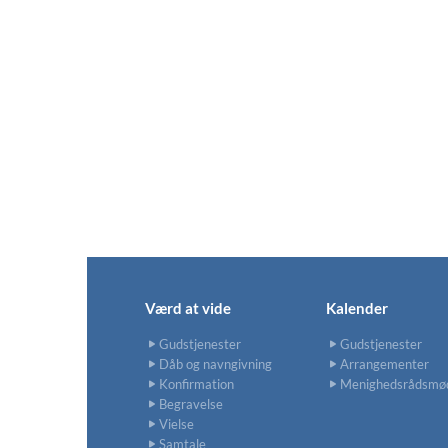
Værd at vide
Kalender
Gudstjenester
Gudstjenester
Dåb og navngivning
Arrangementer
Konfirmation
Menighedsrådsmø
Begravelse
Vielse
Samtale