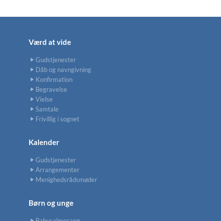
Værd at vide
Gudstjenester
Dåb og navngivning
Konfirmation
Begravelse
Vielse
Samtale
Frivillig i sognet
Kalender
Gudstjenester
Arrangementer
Menighedsrådsmøder
Børn og unge
Babysalmesang