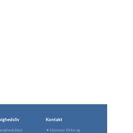
ighedsliv
Kontakt
enighedsblad
Hammer Kirke og