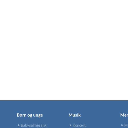
Børn og unge
Musik
Men
Babysalmesang
Koncert
M