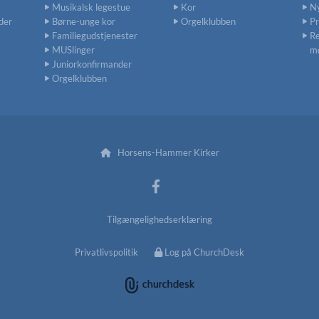
Musikalsk legestue
Kor
N
der
Børne-unge kor
Orgelklubben
P
Familiegudstjenester
Re
MUSlinger
m
Juniorkonfirmander
Orgelklubben
Horsens-Hammer Kirker

Tilgængelighedserklæring
Privatlivspolitik
Log på ChurchDesk