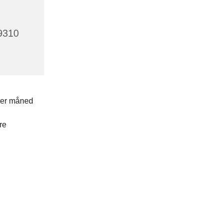
 9310
hver måned
re