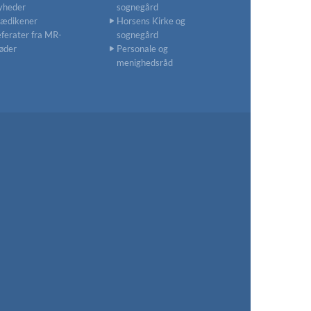
yheder
sognegård
rædikener
Horsens Kirke og
ferater fra MR-
sognegård
øder
Personale og
menighedsråd