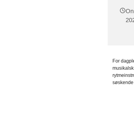
On
202
For dagpl
musikalsk 
rytmeinst
søskende 