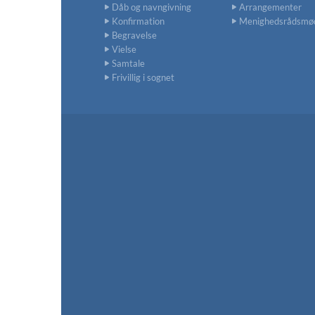
Dåb og navngivning
Arrangementer
Konfirmation
Menighedsrådsmø
Begravelse
Vielse
Samtale
Frivillig i sognet