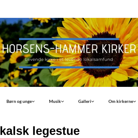
Børn og unge
Musik
Galleri
Om kirkerne
kalsk legestue