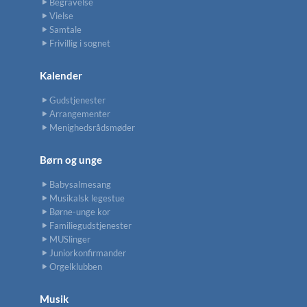
Begravelse
Vielse
Samtale
Frivillig i sognet
Kalender
Gudstjenester
Arrangementer
Menighedsrådsmøder
Børn og unge
Babysalmesang
Musikalsk legestue
Børne-unge kor
Familiegudstjenester
MUSlinger
Juniorkonfirmander
Orgelklubben
Musik