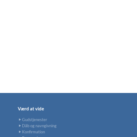
Værd at vide
Gudstjenester
Dåb og navngivning
Konfirmation