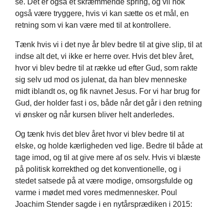
se. Det er også et skræmmende spring, og vil nok
også være tryggere, hvis vi kan sætte os et mål, en
retning som vi kan være med til at kontrollere.
Tænk hvis vi i det nye år blev bedre til at give slip, til at
indse alt det, vi ikke er herre over. Hvis det blev året,
hvor vi blev bedre til at række ud efter Gud, som rakte
sig selv ud mod os julenat, da han blev menneske
midt iblandt os, og fik navnet Jesus. For vi har brug for
Gud, der holder fast i os, både når det går i den retning
vi ønsker og når kursen bliver helt anderledes.
Og tænk hvis det blev året hvor vi blev bedre til at
elske, og holde kærligheden ved lige. Bedre til både at
tage imod, og til at give mere af os selv. Hvis vi blæste
på politisk korrekthed og det konventionelle, og i
stedet satsede på at være modige, omsorgsfulde og
varme i mødet med vores medmennesker. Poul
Joachim Stender sagde i en nytårsprædiken i 2015: