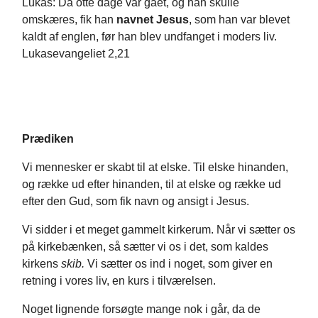
Lukas: Da otte dage var gået, og han skulle
omskæres, fik han
navnet Jesus
, som han var blevet
kaldt af englen, før han blev undfanget i moders liv.
Lukasevangeliet 2,21
Prædiken
Vi mennesker er skabt til at elske. Til elske hinanden,
og række ud efter hinanden, til at elske og række ud
efter den Gud, som fik navn og ansigt i Jesus.
Vi sidder i et meget gammelt kirkerum. Når vi sætter os
på kirkebænken, så sætter vi os i det, som kaldes
kirkens
skib.
Vi sætter os ind i noget, som giver en
retning i vores liv, en kurs i tilværelsen.
Noget lignende forsøgte mange nok i går, da de