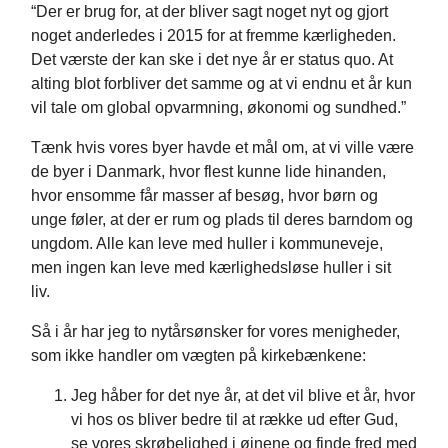
“Der er brug for, at der bliver sagt noget nyt og gjort
noget anderledes i 2015 for at fremme
kærligheden.
Det værste der kan ske i det nye år er status quo. At
alting blot forbliver det
samme og at vi endnu et år kun
vil tale om global opvarmning, økonomi og sundhed.”
Tænk hvis vores byer havde et mål om, at vi ville være
de byer i Danmark, hvor flest kunne lide hinanden,
hvor ensomme får masser af besøg, hvor børn og
unge føler, at der er rum og plads til deres barndom og
ungdom. Alle kan leve med huller i kommuneveje,
men ingen kan leve med kærlighedsløse huller i sit
liv.
Så i år har jeg to nytårsønsker for vores menigheder,
som ikke handler om vægten på kirkebænkene:
Jeg håber for det nye år, at det vil blive et år, hvor
vi hos os bliver bedre til at række ud efter Gud,
se vores skrøbelighed i øjnene og finde fred med