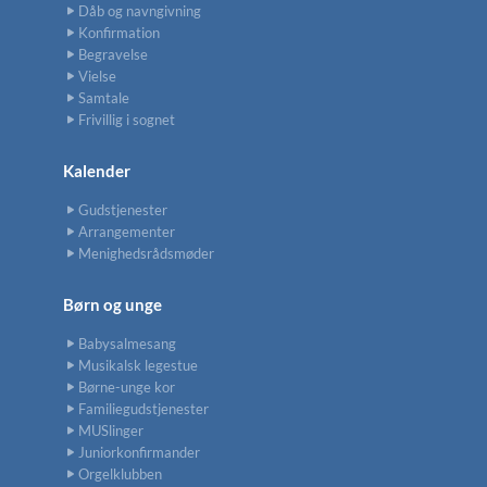
Dåb og navngivning
Konfirmation
Begravelse
Vielse
Samtale
Frivillig i sognet
Kalender
Gudstjenester
Arrangementer
Menighedsrådsmøder
Børn og unge
Babysalmesang
Musikalsk legestue
Børne-unge kor
Familiegudstjenester
MUSlinger
Juniorkonfirmander
Orgelklubben