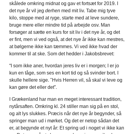
skålede omkring midnat og gav et fortsæt for 2019. I
det nye år vil jeg
derhen
med mit liv. Tabe mig tyve
kilo, stoppe med at ryge, starte med at leve sundere,
bruge mere eller mindre tid på arbejde osv. Man
forsøger at sætte en kurs for sit liv i det nye år, og det
er fint, men vi ved også, at det nye år ikke kan mestres,
at bølgerne ikke kan tæmmes. Vi ved ikke hvad der
kommer til at ske. Som det hedder i Jakobsbrevet:
“I som ikke aner, hvordan jeres liv er i morgen; I er jo
kun en tåge, som ses en kort tid og så
svinder bort. I
skulle hellere sige. "Hvis Herren vil, så skal vi leve og
kan gøre det eller det”.
I Grækenland har man en meget interessant tradition,
nytårsaften. Omkring kl. 24 stiller man sig på en stol,
og alt lys slukkes. Præcis når det nye år begynder, så
springer man ud i mørket. Og det er netop sådan det
er, at begynde et nyt år: Et spring ud i noget vi ikke kan